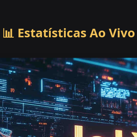
📊 Estatísticas Ao Vivo