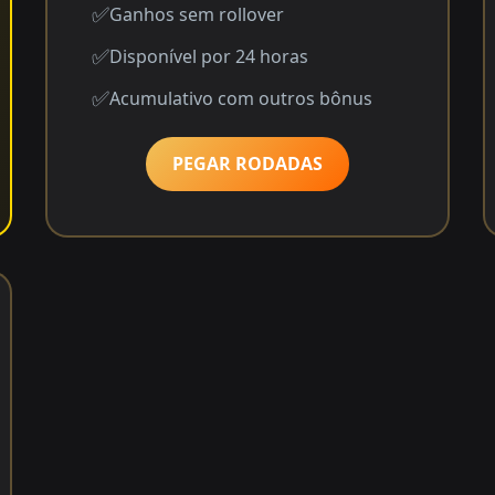
Ganhos sem rollover
Disponível por 24 horas
Acumulativo com outros bônus
PEGAR RODADAS