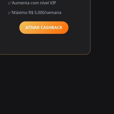
Aumenta com nível VIP
Máximo R$ 5.000/semana
ATIVAR CASHBACK