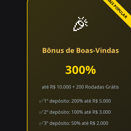
🎉
Bônus de Boas-Vindas
300%
até R$ 10.000 + 200 Rodadas Grátis
1º depósito: 200% até R$ 5.000
2º depósito: 100% até R$ 3.000
3º depósito: 50% até R$ 2.000