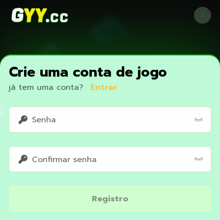
Crie uma conta de jogo
já tem uma conta?
Entrar
Access restricted
Registro
Your IP address is not within the scope of our