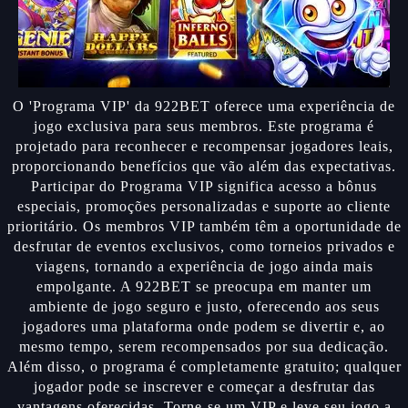
O 'Programa VIP' da 922BET oferece uma experiência de
jogo exclusiva para seus membros. Este programa é
projetado para reconhecer e recompensar jogadores leais,
proporcionando benefícios que vão além das expectativas.
Participar do Programa VIP significa acesso a bônus
especiais, promoções personalizadas e suporte ao cliente
prioritário. Os membros VIP também têm a oportunidade de
desfrutar de eventos exclusivos, como torneios privados e
viagens, tornando a experiência de jogo ainda mais
empolgante. A 922BET se preocupa em manter um
ambiente de jogo seguro e justo, oferecendo aos seus
jogadores uma plataforma onde podem se divertir e, ao
mesmo tempo, serem recompensados por sua dedicação.
Além disso, o programa é completamente gratuito; qualquer
jogador pode se inscrever e começar a desfrutar das
vantagens oferecidas. Torne-se um VIP e leve seu jogo a