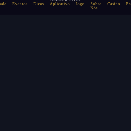
ade
Eventos
Dicas
Aplicativo
Jogo
Sobre
Casino
Es
Nós