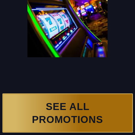
SEE ALL
PROMOTIONS