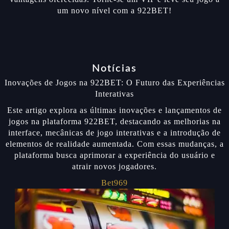
um novo nível com a 922BET!
Notícias
Inovações de Jogos na 922BET: O Futuro das Experiências
Interativas
Este artigo explora as últimas inovações e lançamentos de
jogos na plataforma 922BET, destacando as melhorias na
interface, mecânicas de jogo interativas e a introdução de
elementos de realidade aumentada. Com essas mudanças, a
plataforma busca aprimorar a experiência do usuário e
atrair novos jogadores.
Bet969