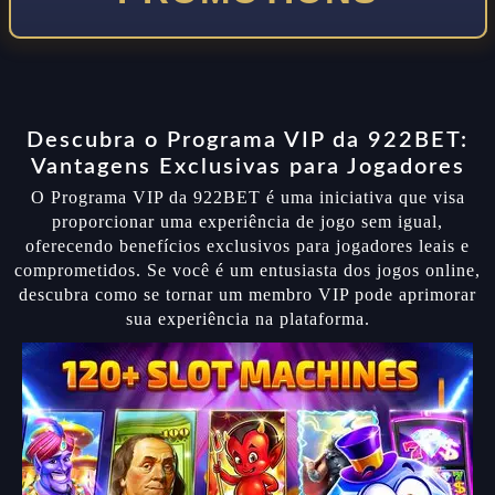
Descubra o Programa VIP da 922BET:
Vantagens Exclusivas para Jogadores
O Programa VIP da 922BET é uma iniciativa que visa
proporcionar uma experiência de jogo sem igual,
oferecendo benefícios exclusivos para jogadores leais e
comprometidos. Se você é um entusiasta dos jogos online,
descubra como se tornar um membro VIP pode aprimorar
sua experiência na plataforma.