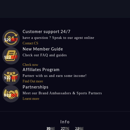
Customer support 24/7
have a question ? Speak to our agent online
Contact CS
New Member Guide
Check out FAQ and guides
Check now
Affiliates Program
Partner with us and earn some income!
Find Out more
Partnerships
Meet our Brand Ambassadors & Sports Partners
Learnt more
Info