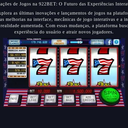
ações de Jogos na 922BET: O Futuro das Experiências Intera
explora as últimas inovações e lançamentos de jogos na plata
as melhorias na interface, mecânicas de jogo interativas e a i
 realidade aumentada. Com essas mudanças, a plataforma busc
experiência do usuário e atrair novos jogadores.