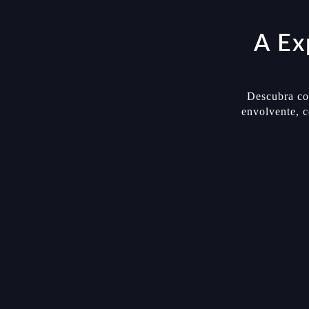
A Ex
Descubra co
envolvente, c