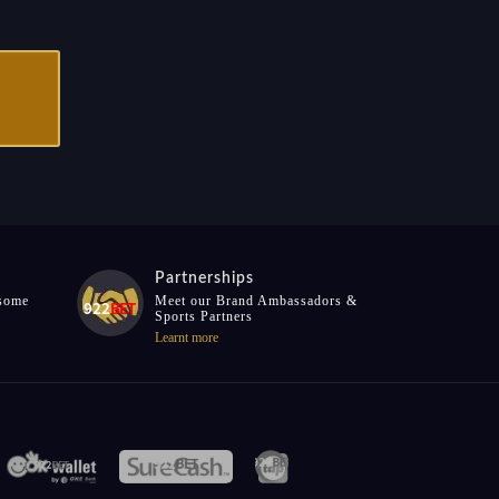
Partnerships
 some
Meet our Brand Ambassadors &
Sports Partners
Learnt more