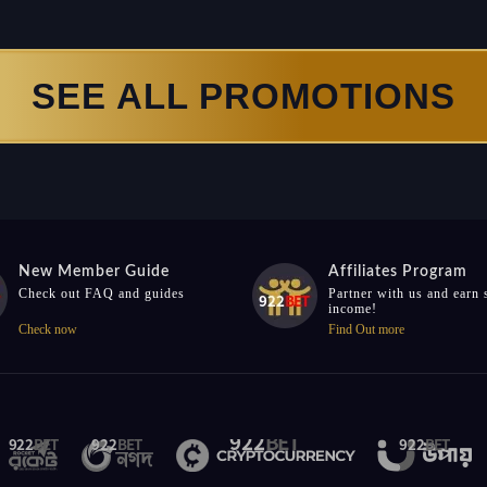
SEE ALL PROMOTIONS
New Member Guide
Affiliates Program
Check out FAQ and guides
Partner with us and earn
income!
Check now
Find Out more