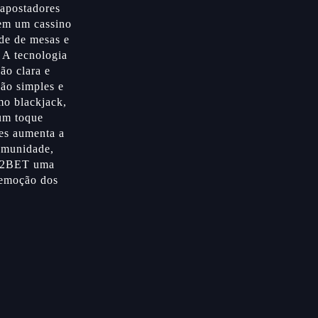
 apostadores
 em um cassino
ade de mesas e
 A tecnologia
ão clara e
ção simples e
mo blackjack,
 um toque
res aumenta a
omunidade,
 922BET uma
 emoção dos