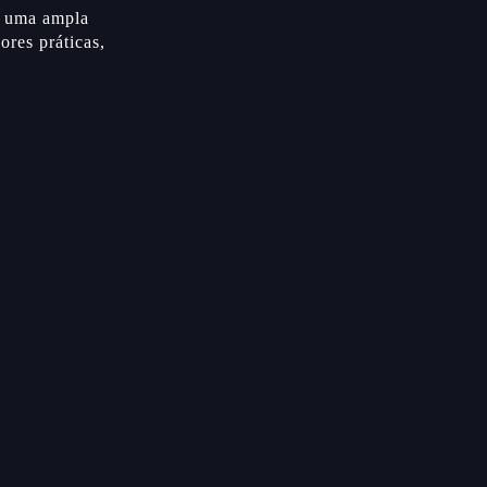
e uma ampla
ores práticas,