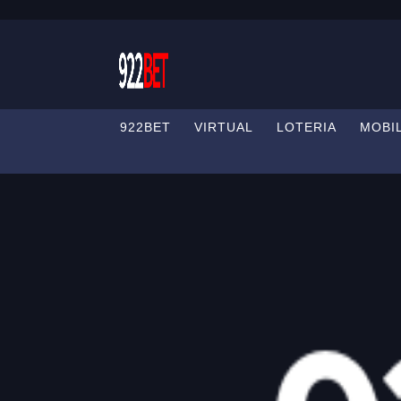
922BET
VIRTUAL
LOTERIA
MOBI