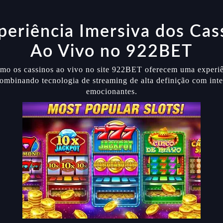
periência Imersiva dos Cas
Ao Vivo no 922BET
mo os cassinos ao vivo no site 922BET oferecem uma experiê
ombinando tecnologia de streaming de alta definição com inte
emocionantes.