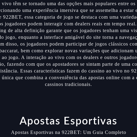
 vivo têm se tornado uma das opções mais populares entre os
rcionando uma experiência imersiva que se assemelha a estar
te 922BET, essa categoria de jogo se destaca com uma varied
os jogadores podem interagir com dealers reais em tempo real.
ing de alta definição garante que os jogadores tenham uma vis
o jogo, enquanto a interface amigável do site torna a navega
lém disso, os jogadores podem participar de jogos clássicos co
 baccarat, bem como explorar novas variações que adicionam
ao jogo. A interação ao vivo com os dealers e outros jogado
ção, fazendo com que os apostadores se sintam parte de uma c
stância. Essas características fazem do cassino ao vivo no
a única que combina a conveniência das apostas online com a
cassinos tradicionais.
Apostas Esportivas
Apostas Esportivas na 922BET: Um Guia Completo