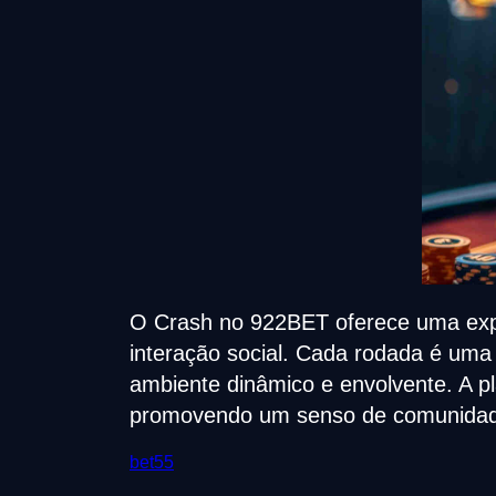
O Crash no 922BET oferece uma expe
interação social. Cada rodada é uma
ambiente dinâmico e envolvente. A pl
promovendo um senso de comunidad
bet55