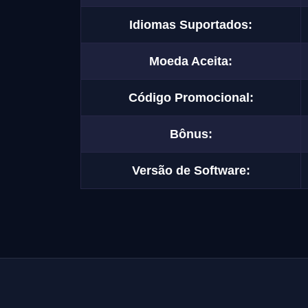
Idiomas Suportados:
Moeda Aceita:
Código Promocional:
Bônus:
Versão de Software: