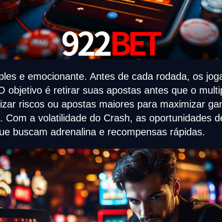
es e emocionante. Antes de cada rodada, os jog
 objetivo é retirar suas apostas antes que o multip
zar riscos ou apostas maiores para maximizar ga
om a volatilidade do Crash, as oportunidades de 
que buscam adrenalina e recompensas rápidas.