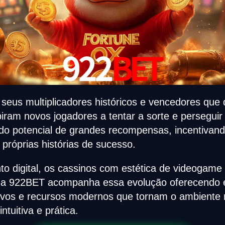
eus multiplicadores históricos e vencedores que 
iram novos jogadores a tentar a sorte e perseguir 
o potencial de grandes recompensas, incentivand
próprias histórias de sucesso.
nto digital, os cassinos com estética de videogame
orma 922BET acompanha essa evolução oferecendo 
sivos e recursos modernos que tornam o ambiente
tuitiva e prática.