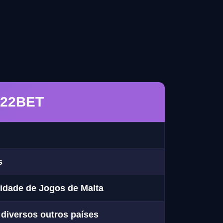
922BET
s
idade de Jogos de Malta
 diversos outros países