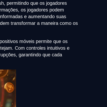
sh, permitindo que os jogadores
formações, os jogadores podem
s informadas e aumentando suas
podem transformar a maneira como os
positivos móveis permite que os
tejam. Com controles intuitivos e
rrupções, garantindo que cada