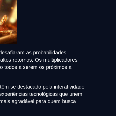
desafiaram as probabilidades.
altos retornos. Os multiplicadores
o todos a serem os próximos a
 têm se destacado pela interatividade
experiências tecnológicas que unem
 mais agradável para quem busca