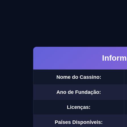
Infor
Nome do Cassino:
Ano de Fundação:
Licenças:
Países Disponíveis: