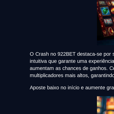
O Crash no 922BET destaca-se por su
intuitiva que garante uma experiênci
aumentam as chances de ganhos. C
multiplicadores mais altos, garantin
Aposte baixo no início e aumente gra