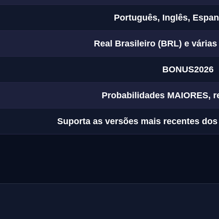
Português, Inglês, Espan
Real Brasileiro (BRL) e vária
BONUS2026
Probabilidades MAIORES, re
Suporta as versões mais recentes dos